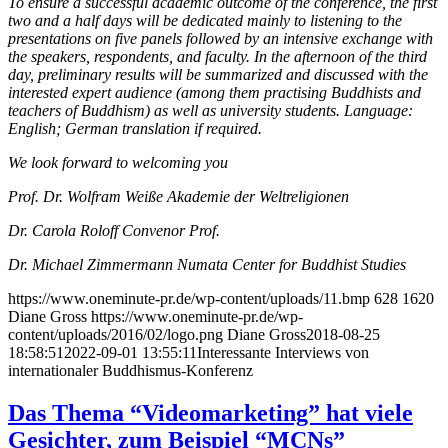
To ensure a successful academic outcome of the conference, the first
two and a half days will be dedicated mainly to listening to the
presentations on five panels followed by an intensive exchange with
the speakers, respondents, and faculty. In the afternoon of the third
day, preliminary results will be summarized and discussed with the
interested expert audience (among them practising Buddhists and
teachers of Buddhism) as well as university students. Language:
English; German translation if required.
We look forward to welcoming you
Prof. Dr. Wolfram Weiße Akademie der Weltreligionen
Dr. Carola Roloff Convenor Prof.
Dr. Michael Zimmermann Numata Center for Buddhist Studies
https://www.oneminute-pr.de/wp-content/uploads/11.bmp
628
1620
Diane Gross
https://www.oneminute-pr.de/wp-
content/uploads/2016/02/logo.png
Diane Gross
2018-08-25
18:58:51
2022-09-01 13:55:11
Interessante Interviews von
internationaler Buddhismus-Konferenz
Das Thema “Videomarketing” hat viele
Gesichter, zum Beispiel “MCNs”