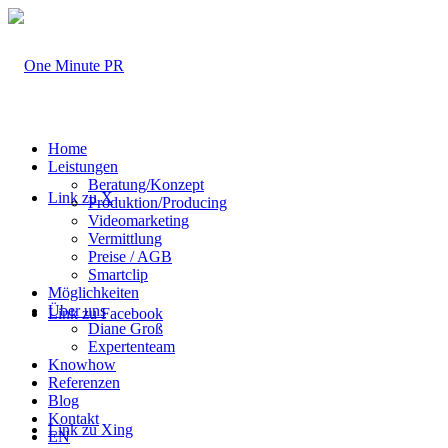
Home
Leistungen
Beratung/Konzept
Link zu X
Produktion/Producing
Videomarketing
Vermittlung
Preise / AGB
Smartclip
Möglichkeiten
Über uns
Link zu Facebook
Diane Groß
Expertenteam
Knowhow
Referenzen
Blog
Kontakt
Link zu Xing
EN