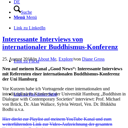
DE
Suche
Menü
Menü
Link zu LinkedIn
Interessante Interviews von
internationaler Buddhismus-Konferenz
25. August 2018
/
in
About Me
,
Explore
/
von
Diane Gross
Link zu Flickr
Neu auf meinem Kanal „Good News“: Interessante Interviews
mit Referenten einer internationalen Buddhismus-Konferenz
der Uni Hamburg
Vor Kurzem habe ich Vortragende einer internationalen und
interdisziplinären Konferenz der Universität Hamburg „Buddhism in
Link zu Rss dieser Seite
Dialogue with Contemporary Societies“ interviewt: Prof. Michael
von Brück, Dr. Alan Wallace, Sylvia Wetzel, Ven. Dr. Bhikkhu
Bodhi u.v.a.
H
ier direkt zur Playlist auf meinem YouTube Kanal und zum
weiterführenden Link zur Video-Aufzeichnung der gesamten