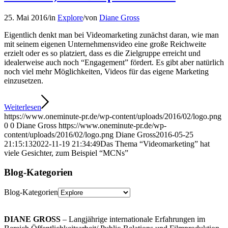
25. Mai 2016
/
in
Explore
/
von
Diane Gross
Eigentlich denkt man bei Videomarketing zunächst daran, wie man
mit seinem eigenen Unternehmensvideo eine große Reichweite
erzielt oder es so platziert, dass es die Zielgruppe erreicht und
idealerweise auch noch “Engagement” fördert. Es gibt aber natürlich
noch viel mehr Möglichkeiten, Videos für das eigene Marketing
einzusetzen.
Weiterlesen
https://www.oneminute-pr.de/wp-content/uploads/2016/02/logo.png
0
0
Diane Gross
https://www.oneminute-pr.de/wp-
content/uploads/2016/02/logo.png
Diane Gross
2016-05-25
21:15:13
2022-11-19 21:34:49
Das Thema “Videomarketing” hat
viele Gesichter, zum Beispiel “MCNs”
Blog-Kategorien
Blog-Kategorien
DIANE GROSS
– Langjährige internationale Erfahrungen im